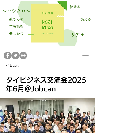
泣ける
～コシクロ～
越さんの
笑える
苦労話を
楽しむ会
​リアル
< Back
タイビジネス交流会2025
年6月＠Jobcan