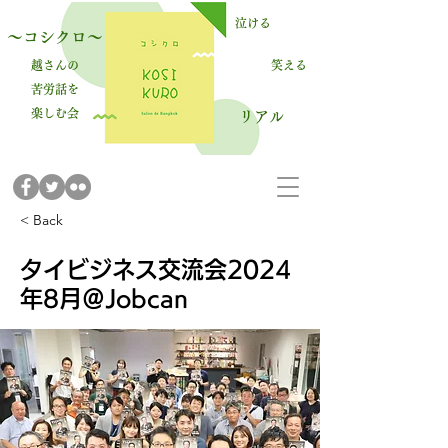
泣ける
～コシクロ～
越さんの
笑える
苦労話を
楽しむ会
​リアル
< Back
タイビジネス交流会2024
年8月＠Jobcan