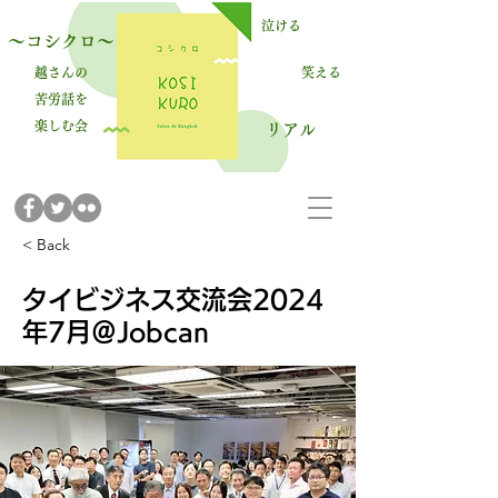
泣ける
～コシクロ～
越さんの
笑える
苦労話を
楽しむ会
​リアル
< Back
タイビジネス交流会2024
年7月＠Jobcan