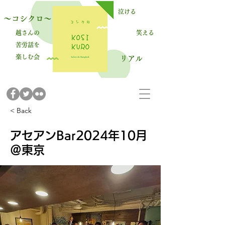
泣ける
～コシクロ～
越さんの
笑える
苦労話を
楽しむ会
​リアル
< Back
アセアンBar2024年10月
＠東京